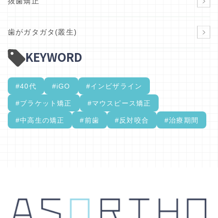
抜歯矯正
歯がガタガタ(叢生)
KEYWORD
#40代
#iGO
#インビザライン
#ブラケット矯正
#マウスピース矯正
#中高生の矯正
#前歯
#反対咬合
#治療期間