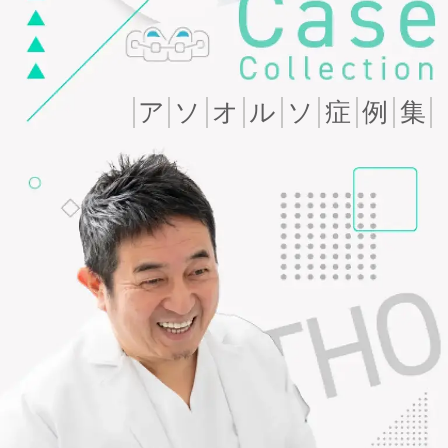
ア
ソ
オ
ル
ソ
症
例
集