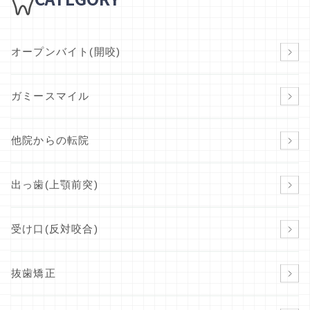
オープンバイト(開咬)
ガミースマイル
他院からの転院
出っ歯(上顎前突)
受け口(反対咬合)
抜歯矯正