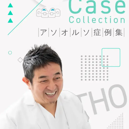
ア
ソ
オ
ル
ソ
症
例
集