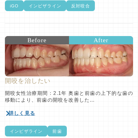
iGO
インビザライン
反対咬合
Before
After
開咬を治したい
開咬女性治療期間：2.1年 奥歯と前歯の上下的な歯の
移動により、前歯の開咬を改善した…
詳しく見る
インビザライン
前歯